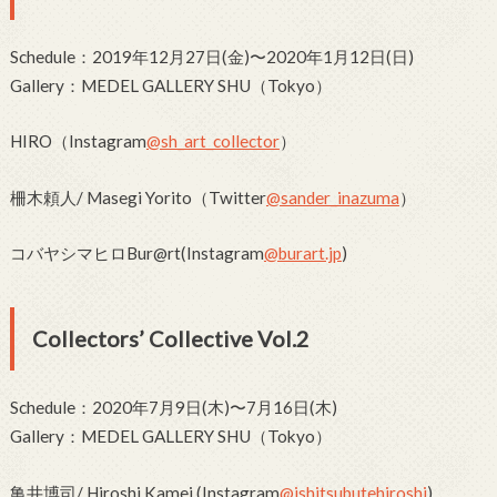
Schedule：2019年12月27日(金)〜2020年1月12日(日)
Gallery：MEDEL GALLERY SHU（Tokyo）
HIRO（Instagram
@sh_art_collector
）
柵木頼人/ Masegi Yorito（Twitter
@sander_inazuma
）
コバヤシマヒロBur@rt(Instagram
@burart.jp
)
Collectors’ Collective Vol.2
Schedule：2020年7月9日(木)〜7月16日(木)
Gallery：MEDEL GALLERY SHU（Tokyo）
⻲井博司/ Hiroshi Kamei (Instagram
@ishitsubutehiroshi
)