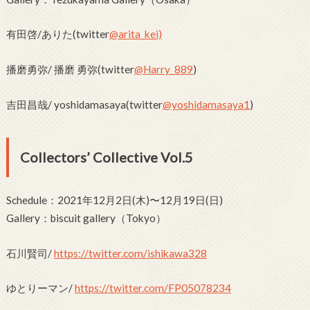
有田啓/ありた(twitter
@arita_kei)
播磨勇弥/ 播磨 勇弥(twitter
@Harry_889
)
吉田昌哉/ yoshidamasaya(twitter
@yoshidamasaya1
)
Collectors’ Collective Vol.5
Schedule：2021年12月2日(木)〜12月19日(日)
Gallery：biscuit gallery（Tokyo）
石川賢司/
https://twitter.com/ishikawa328
ゆとりーマン/
https://twitter.com/FP05078234