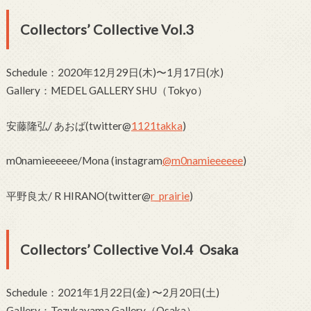
Collectors’ Collective Vol.3
Schedule：2020年12月29日(木)〜1月17日(水)
Gallery：MEDEL GALLERY SHU（Tokyo）
安藤隆弘/ あおば(twitter@
1121takka
)
m0namieeeeee/Mona (instagram
@m0namieeeeee
)
平野良太/ R HIRANO(twitter@
r_prairie
)
Collectors’ Collective Vol.4 Osaka
Schedule：2021年1月22日(金) 〜2月20日(土)
Gallery：Tezukayama Gallery（Osaka）