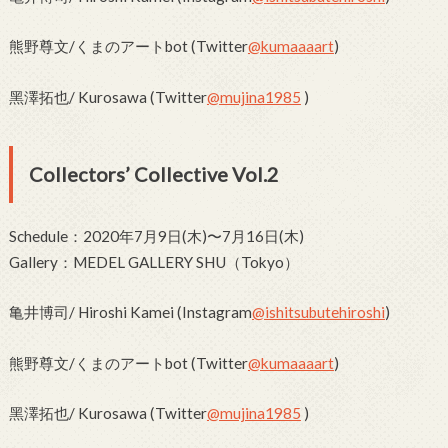
熊野尊文/くまのアートbot (Twitter
@kumaaaart
)
黑澤拓也/ Kurosawa (Twitter
@mujina1985
)
Collectors’ Collective Vol.2
Schedule：2020年7月9日(木)〜7月16日(木)
Gallery：MEDEL GALLERY SHU（Tokyo）
⻲井博司/ Hiroshi Kamei (Instagram
@ishitsubutehiroshi
)
熊野尊文/くまのアートbot (Twitter
@kumaaaart
)
黑澤拓也/ Kurosawa (Twitter
@mujina1985
)